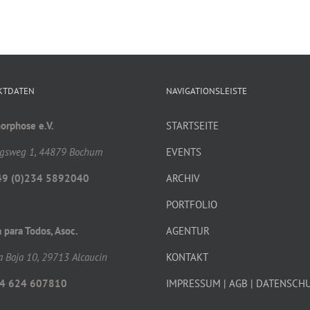
KTDATEN
NAVIGATIONSLEISTE
rphose e.V.
STARTSEITE
gsweg 1, 44879 Bochum
EVENTS
49 (0)234 5892040
ARCHIV
PORTFOLIO
a para Todos, Asoc.
AGENTUR
a Baja 10, 29713 Alcaucin
KONTAKT
4 624 607810
IMPRESSUM | AGB | DATENSCH