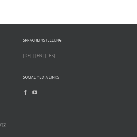
SPRACHEINSTELLUNG
[DE] | [EN] | [ES]
SOCIAL MEDIA LINKS
UTZ