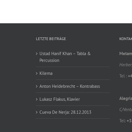
LETZTE BEITRÄGE
KONTA
Ustad Hanif Khan – Tabla &
Metamo
Percussion
Herber
Kilema
Tel :
+
Anton Heidebrecht – Kontrabass
Alegri
Lukasz Flakus, Klavier
C/Vent
Cueva De Nerja: 28.12.2013
Tel:
+3