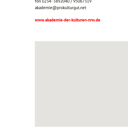
fon 0234- 5892040 / 95067319
akademie@prokulturgut.net
www.akademie-der-kulturen-nrw.de