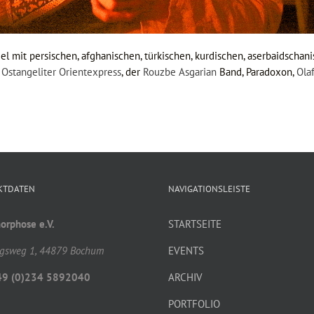
l mit persischen, afghanischen, türkischen, kurdischen, aserbaidscha
m
Ostangeliter Orientexpress
, der
Rouzbe Asgarian
Band, Paradoxon,
Olaf
KTDATEN
NAVIGATIONSLEISTE
rphose e.V.
STARTSEITE
gsweg 1, 44879 Bochum
EVENTS
49 (0)234 5892040
ARCHIV
PORTFOLIO