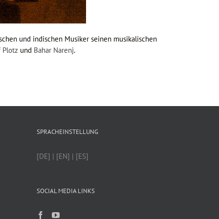
nischen und indischen Musiker seinen musikalischen
 Plotz
und
Bahar Narenj
.
SPRACHEINSTELLUNG
[DE] | [EN] | [ES]
SOCIAL MEDIA LINKS