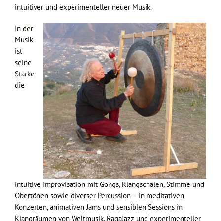
intuitiver und experimenteller neuer Musik.
In der
Musik
ist
seine
Stärke
die
intuitive Improvisation mit Gongs, Klangschalen, Stimme und
Obertönen sowie diverser Percussion – in meditativen
Konzerten, animativen Jams und sensiblen Sessions in
Klangräumen von Weltmusik, RagaJazz und experimenteller