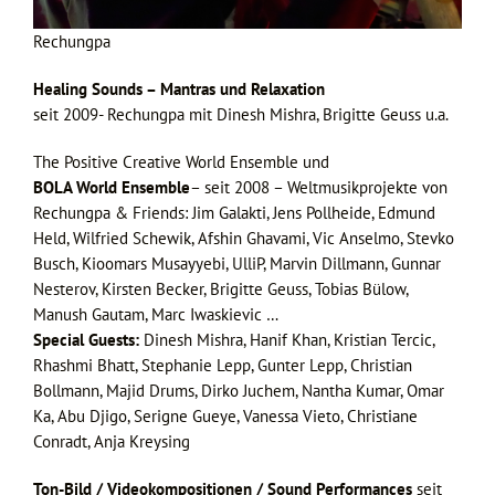
Rechungpa
Healing Sounds – Mantras und Relaxation
seit 2009- Rechungpa mit Dinesh Mishra, Brigitte Geuss u.a.
The Positive Creative World Ensemble und
BOLA World Ensemble
– seit 2008 – Weltmusikprojekte von
Rechungpa & Friends: Jim Galakti, Jens Pollheide, Edmund
Held, Wilfried Schewik, Afshin Ghavami, Vic Anselmo, Stevko
Busch, Kioomars Musayyebi, UlliP, Marvin Dillmann, Gunnar
Nesterov, Kirsten Becker, Brigitte Geuss, Tobias Bülow,
Manush Gautam, Marc Iwaskievic …
Special Guests:
Dinesh Mishra, Hanif Khan, Kristian Tercic,
Rhashmi Bhatt, Stephanie Lepp, Gunter Lepp, Christian
Bollmann, Majid Drums, Dirko Juchem, Nantha Kumar, Omar
Ka, Abu Djigo, Serigne Gueye, Vanessa Vieto, Christiane
Conradt, Anja Kreysing
Ton-Bild / Videokompositionen / Sound Performances
seit