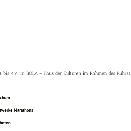
. bis 4.9. im BOLA
– Haus der Kulturen im Rahmen des
Ruhrst
ochum
dtwerke Marathons
erbeten