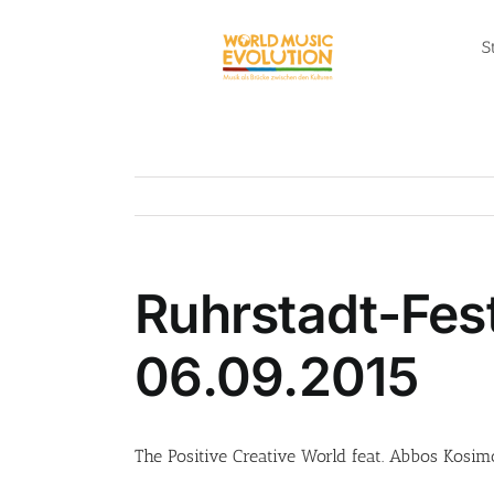
Zum
Inhalt
S
springen
Ruhrstadt-Fes
06.09.2015
The Positive Creative World feat. Abbos Kosi