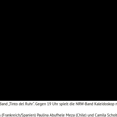
and „Tinto del Ruhr“. Gegen 19 Uhr spielt die NRW-Band Kaleidoskop 
n (Frankreich/Spanien) Paulina Abufhele Meza (Chile) und Camila Schol