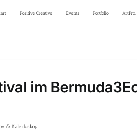
tart
Positive Creative
Events
Portfolio
ArtPro.
tival im Bermuda3E
mov & Kaleidoskop