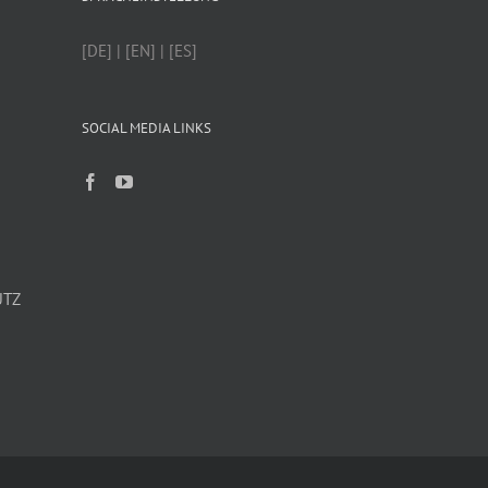
[DE] | [EN] | [ES]
SOCIAL MEDIA LINKS
UTZ