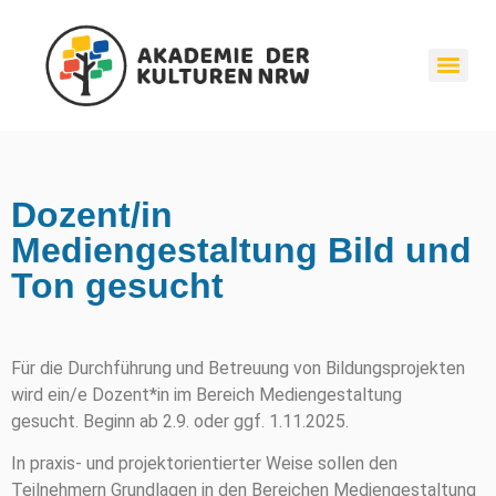
Entspannt und Kreativ – Achtsamkeitspraxis, Meditation und Präsenztraining
Grundbildung Medienassistenz Schwerpunkt Medienkompetenz – 2026
Grundbildung Medien-Assistent/Assistentin Schwerpunkt Online & Social Media – 2026
Grundbildung Medien-Assistent/Assistentin audiovisuelle Medien – 2026
29.07 -23.12.25 | Info- und Vorbereitungswebinare für Ökologische Lernaufenthalte Monte Alegre (Spanien)
Dozent/in
Mediengestaltung Bild und
Ton gesucht
Für die Durchführung und Betreuung von Bildungsprojekten
wird ein/e Dozent*in im Bereich Mediengestaltung
gesucht. Beginn ab 2.9. oder ggf. 1.11.2025.
In praxis- und projektorientierter Weise sollen den
Teilnehmern Grundlagen in den Bereichen Mediengestaltung