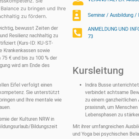
resskompetenz. Sie
n Balance zu bringen und Ihre
Seminar / Ausbildung / 
chhaltig zu fördern.
wichtig, bewusst Zeiten der
ANMELDUNG UND INFO: i
und Resilienz nachhaltig zu
73
ifiziert (Kurs-ID: KU-ST-
he Krankenkassen sowie
n 75 € und bis zu 100 % der
igung wird am Ende des
Kursleitung
len Eifel verfolgt einen
Indira Busse unterrichte
skompetenz. Sie unterstützt
verbindet achtsame Be
 bringen und Ihre mentale wie
zu einem ganzheitlichen A
auen.
praxisnah, um Menschen i
Lebensphasen zu stärke
emie der Kulturen NRW in
Bildungsurlaub/Bildungszeit
Mit ihrer umfangreichen Ausbil
und Yoga bei psychischen Bela