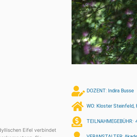
DOZENT: Indira Busse
WO: Kloster Steinfeld,
TEILNAHMEGEBÜHR:· 40 U
dyllischen Eifel verbindet
VERANSTALTER: Akadem