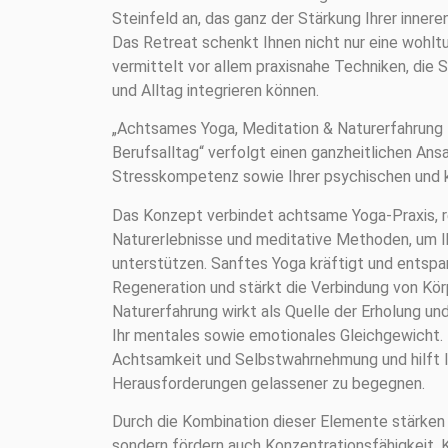
Steinfeld an, das ganz der Stärkung Ihrer inner
Das Retreat schenkt Ihnen nicht nur eine wohlt
vermittelt vor allem praxisnahe Techniken, die S
und Alltag integrieren können.
„Achtsames Yoga, Meditation & Naturerfahrung –
Berufsalltag“ verfolgt einen ganzheitlichen Ansa
Stresskompetenz sowie Ihrer psychischen und k
Das Konzept verbindet achtsame Yoga-Praxis, 
Naturerlebnisse und meditative Methoden, um I
unterstützen. Sanftes Yoga kräftigt und entspan
Regeneration und stärkt die Verbindung von Kör
Naturerfahrung wirkt als Quelle der Erholung und
Ihr mentales sowie emotionales Gleichgewicht. 
Achtsamkeit und Selbstwahrnehmung und hilft I
Herausforderungen gelassener zu begegnen.
Durch die Kombination dieser Elemente stärken Si
sondern fördern auch Konzentrationsfähigkeit, K