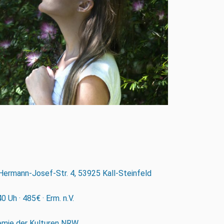
 Hermann-Josef-Str. 4, 53925 Kall-Steinfeld
h · 485€ · Erm. n.V.
ie der Kulturen NRW