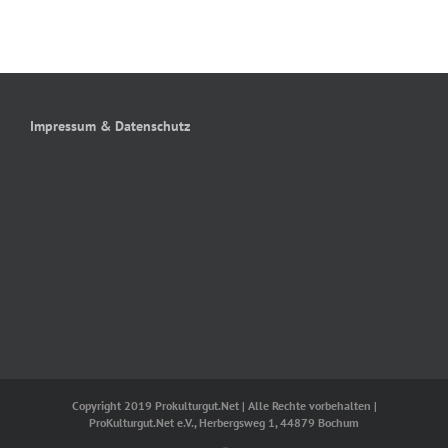
Impressum & Datenschutz
Copyright 2019 Prokulturgut.Net | Alle Rechte vorbehalten |
ProKulturgut.Net e.V., Herbergsweg 1, 44879 Bochum