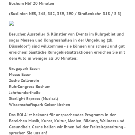
Bochum Hbf 20 Minuten
(Buslinien NE5, 345, 352, 359, 390 / Straßenbahn 318 / S 3)
Besucher, Aussteller & Künstler von Events im Ruhrgebiet und
sogar Messen und Kongresshallen in der Umgebung (zb.
Düsseldorf) sind willkommen - sie können uns schnell und gut
erreichen! Sämtliche Ruhrgebietsattraktionen erreichen Sie mit
dem Auto in weniger als 30 Minuten:
Grugapark Essen
Messe Essen
Zeche Zollverein
RuhrCongress Bochum
Jahrhunderthalle
Starlight Express (Musical)
Wissenschaftspark Gelsenkirchen
Das BOLA ist bekannt für ansprechendes Programm in den
Bereichen Musik, Kunst, Kultur, Medien, Bildung, Wellness und
Gesundheit. Gerne helfen wir Ihnen bei der Freizeitgestaltung -
sprechen Sie uns an!